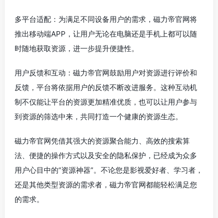
多平台适配：为满足不同设备用户的需求，磁力帝官网将
推出移动端APP，让用户无论在电脑还是手机上都可以随
时随地获取资源，进一步提升便捷性。
用户反馈和互动：磁力帝官网鼓励用户对资源进行评价和
反馈，平台将依据用户的反馈不断改进服务。这种互动机
制不仅能让平台的资源更加精准优质，也可以让用户参与
到资源的筛选中来，共同打造一个健康的资源生态。
磁力帝官网凭借其强大的资源聚合能力、高效的搜索算
法、便捷的操作方式以及安全的隐私保护，已经成为众多
用户心目中的“资源神器”。不论您是影视爱好者、学习者，
还是其他类型资源的需求者，磁力帝官网都能轻松满足您
的需求。