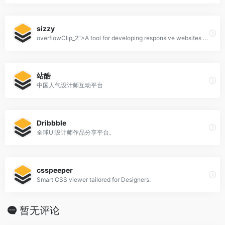
sizzy
overflowClip_2">A tool for developing responsive websites crazy-fast
站酷
中国人气设计师互动平台
Dribbble
全球UI设计师作品分享平台。
csspeeper
Smart CSS viewer tailored for Designers.
暂无评论