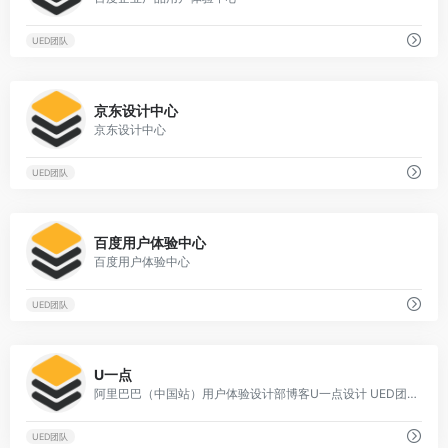
UED团队
6
京东设计中心
京东设计中心
UED团队
5
百度用户体验中心
百度用户体验中心
UED团队
3
U一点
阿里巴巴（中国站）用户体验设计部博客U一点设计 UED团队
UED团队