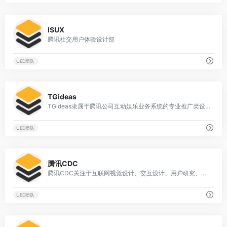
1
ISUX
腾讯社交用户体验设计部
UED团队
2
TGideas
TGideas隶属于腾讯公司互动娱乐业务系统的专业推广类设计团队
UED团队
7
腾讯CDC
腾讯CDC关注于互联网视觉设计、交互设计、用户研究、前端开发。
UED团队
3